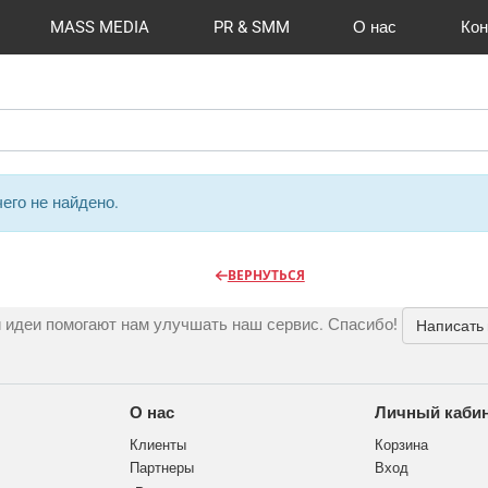
MASS MEDIA
PR & SMM
О нас
Кон
й формат
I Automation
Отзывы
Радио
Видео и видеосъёмка
Сувениры и подарки
Портфолио
Разработка сайтов
Магазины и ТЦ
Вакансии
Вход
Публикации
CMS 1C-B
Шелко
Фото 
O
его не найдено.
ВЕРНУТЬСЯ
 идеи помогают нам улучшать наш сервис. Спасибо!
Написать
О нас
Личный каби
Клиенты
Корзина
Партнеры
Вход