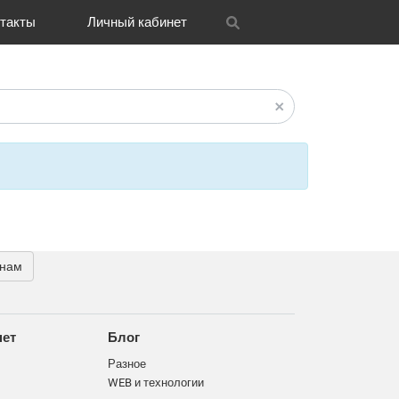
такты
Личный кабинет
itrix
графия
и графика
OH
Новости
Транспорт
CRM Bitrix24
Разное
FAQ
 нам
нет
Блог
Разное
WEB и технологии