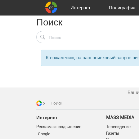
Интернет
Полиграфия
Поиск
Клиенты
Реклама и продвижение
Цифра и офсет
Телевидение
Аудио и звукозапись
Партнеры
Офисы
Корзина
Газеты
Широки
A
К сожалению, на ваш поисковый запрос нич
Ваши
Поиск
Интернет
MASS MEDIA
Реклама и продвижение
Телевидение
Газеты
Google