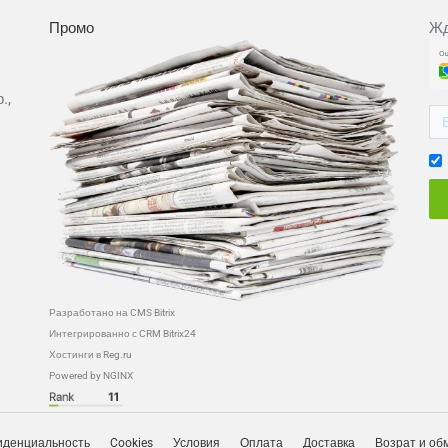
Промо
Жд
.,
Разработано на CMS Bitrix
Интегрированно с CRM Bitrix24
Хостинги в Reg.ru
Powered by NGINX
денциальность
Cookies
Условия
Оплата
Доставка
Возрат и об