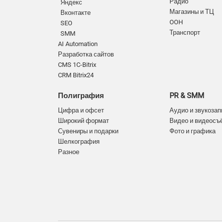
Радио
Яндекс
Магазины и ТЦ
Вконтакте
OOH
SEO
Транспорт
SMM
AI Automation
Разработка сайтов
CMS 1C-Bitrix
CRM Bitrix24
Полиграфия
PR & SMM
Цифра и офсет
Аудио и звукозап
Широкий формат
Видео и видеосъ
Сувениры и подарки
Фото и графика
Шелкография
Разное