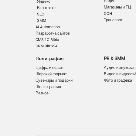
Радио
Яндекс
Магазины и ТЦ
Вконтакте
OOH
SEO
Транспорт
SMM
AI Automation
Разработка сайтов
CMS 1C-Bitrix
CRM Bitrix24
Полиграфия
PR & SMM
Цифра и офсет
Аудио и звукозап
Широкий формат
Видео и видеосъ
Сувениры и подарки
Фото и графика
Шелкография
Разное