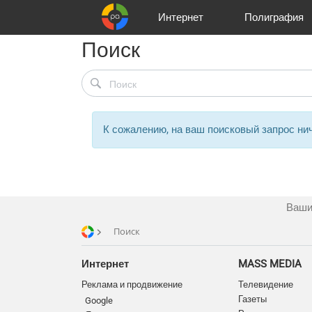
Интернет
Полиграфия
Поиск
Клиенты
Реклама и продвижение
Цифра и офсет
Телевидение
Аудио и звукозапись
Партнеры
Офисы
Корзина
Газеты
Широки
A
К сожалению, на ваш поисковый запрос нич
Ваши
Поиск
Интернет
MASS MEDIA
Реклама и продвижение
Телевидение
Газеты
Google