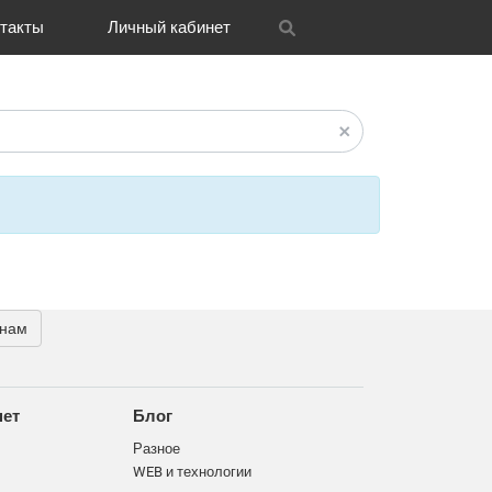
такты
Личный кабинет
itrix
графия
и графика
OH
Новости
Транспорт
CRM Bitrix24
Разное
FAQ
 нам
нет
Блог
Разное
WEB и технологии