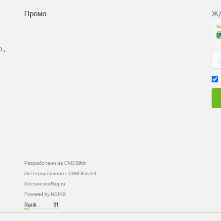
Промо
Жд
.,
Разработано на CMS Bitrix
Интегрированно с CRM Bitrix24
Хостинги в Reg.ru
Powered by NGINX