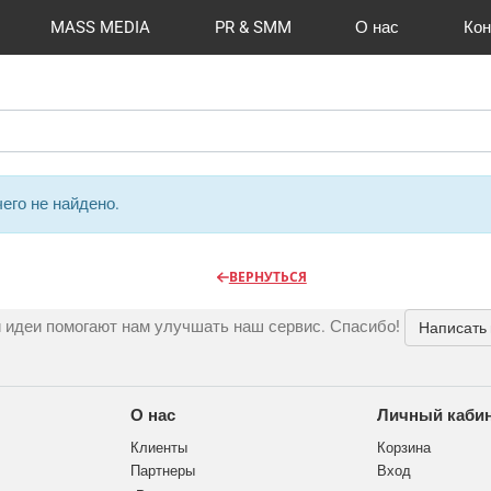
MASS MEDIA
PR & SMM
О нас
Кон
й формат
I Automation
Отзывы
Радио
Видео и видеосъёмка
Сувениры и подарки
Портфолио
Разработка сайтов
Магазины и ТЦ
Вакансии
Вход
Публикации
CMS 1C-B
Шелко
Фото 
O
его не найдено.
ВЕРНУТЬСЯ
 идеи помогают нам улучшать наш сервис. Спасибо!
Написать
О нас
Личный каби
Клиенты
Корзина
Партнеры
Вход