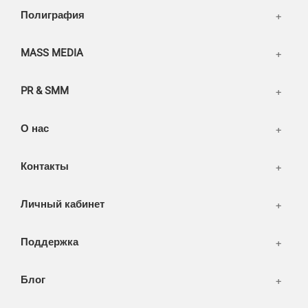
Написать тикет
Полиграфия
FAQ
Информация
Разное
FAQ
MASS MEDIA
WEB и технологии
SEO & PR
PR & SMM
Печать и полиграфия
СМИ и оффлайн реклама
О нас
WEB-development
Контакты
Дизайн
Личный кабинет
Поддержка
Блог