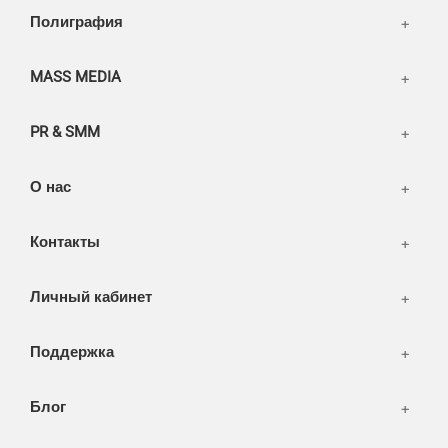
Написать тикет
Полиграфия
FAQ
Информация
Разное
FAQ
MASS MEDIA
WEB и технологии
SEO & PR
PR & SMM
Печать и полиграфия
СМИ и оффлайн реклама
О нас
WEB-development
Контакты
Дизайн
Личный кабинет
Поддержка
Блог