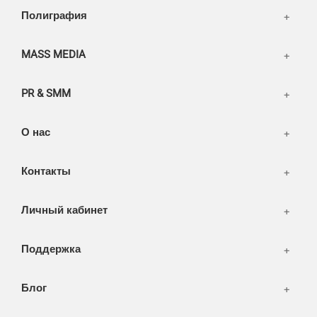
Написать тикет
Полиграфия
FAQ
Информация
Разное
FAQ
MASS MEDIA
WEB и технологии
SEO & PR
PR & SMM
Печать и полиграфия
СМИ и оффлайн реклама
О нас
WEB-development
Контакты
Дизайн
Личный кабинет
Поддержка
Блог