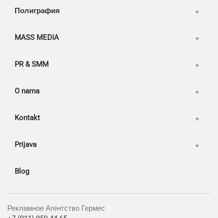
Our works
Полиграфия
MASS MEDIA
PR & SMM
O nama
Kontakt
Prijava
Blog
Рекламное Агентство Гермес