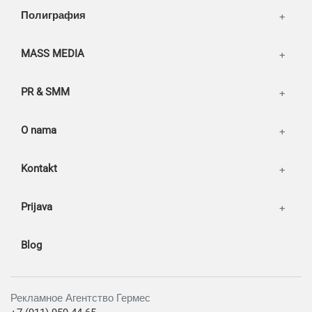
Our works
Полиграфия
MASS MEDIA
PR & SMM
O nama
Kontakt
Prijava
Blog
Рекламное Агентство Гермес