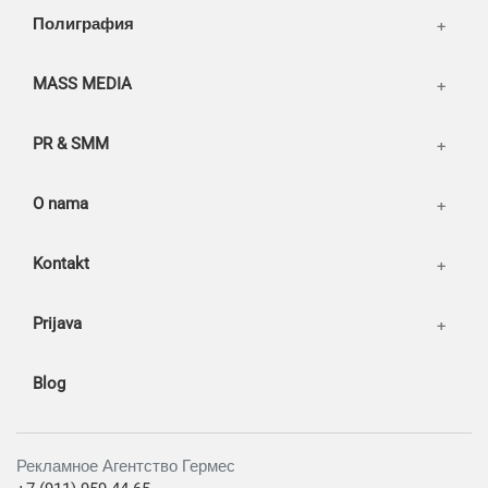
Our works
Полиграфия
MASS MEDIA
PR & SMM
O nama
Kontakt
Prijava
Blog
Рекламное Агентство Гермес