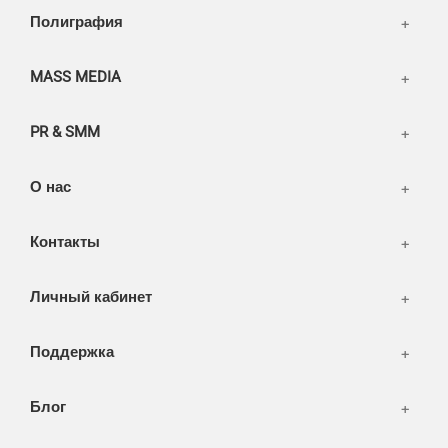
Написать тикет
Полиграфия
FAQ
Информация
Разное
FAQ
MASS MEDIA
WEB и технологии
SEO & PR
PR & SMM
Печать и полиграфия
СМИ и оффлайн реклама
О нас
WEB-development
Контакты
Дизайн
Личный кабинет
Поддержка
Блог