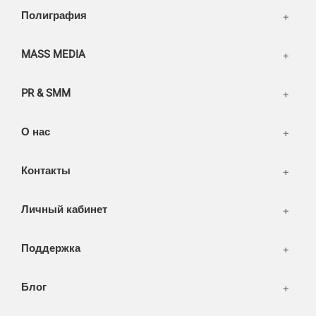
Написать тикет
Полиграфия
FAQ
Информация
Разное
FAQ
MASS MEDIA
WEB и технологии
SEO & PR
PR & SMM
Печать и полиграфия
СМИ и оффлайн реклама
О нас
WEB-development
Контакты
Дизайн
Личный кабинет
Поддержка
Блог