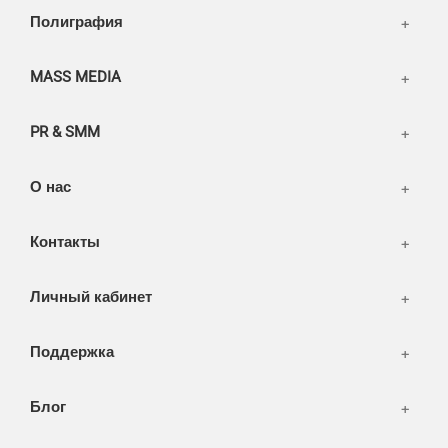
Написать тикет
Полиграфия
FAQ
Информация
Разное
FAQ
MASS MEDIA
WEB и технологии
SEO & PR
PR & SMM
Печать и полиграфия
СМИ и оффлайн реклама
О нас
WEB-development
Контакты
Дизайн
Личный кабинет
Поддержка
Блог