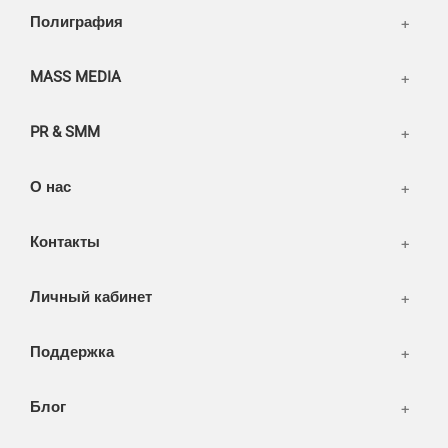
Написать тикет
Полиграфия
FAQ
Информация
Разное
FAQ
MASS MEDIA
WEB и технологии
SEO & PR
PR & SMM
Печать и полиграфия
СМИ и оффлайн реклама
О нас
WEB-development
Контакты
Дизайн
Личный кабинет
Поддержка
Блог