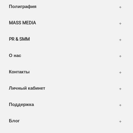
Написать тикет
Полиграфия
FAQ
Информация
Разное
FAQ
MASS MEDIA
WEB и технологии
SEO & PR
PR & SMM
Печать и полиграфия
СМИ и оффлайн реклама
О нас
WEB-development
Контакты
Дизайн
Личный кабинет
Поддержка
Блог