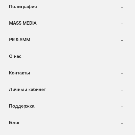
Написать тикет
Полиграфия
FAQ
Информация
Разное
FAQ
MASS MEDIA
WEB и технологии
SEO & PR
PR & SMM
Печать и полиграфия
СМИ и оффлайн реклама
О нас
WEB-development
Контакты
Дизайн
Личный кабинет
Поддержка
Блог