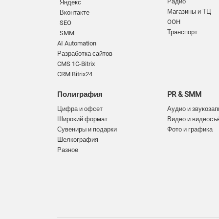
Радио
Яндекс
Магазины и ТЦ
Вконтакте
OOH
SEO
Транспорт
SMM
AI Automation
Разработка сайтов
CMS 1C-Bitrix
CRM Bitrix24
Полиграфия
PR & SMM
Цифра и офсет
Аудио и звукозап
Широкий формат
Видео и видеосъ
Сувениры и подарки
Фото и графика
Шелкография
Разное