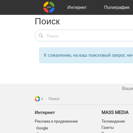
Интернет
Полиграфия
Поиск
Клиенты
Реклама и продвижение
Цифра и офсет
Телевидение
Аудио и звукозапись
Партнеры
Офисы
Корзина
Газеты
Широки
A
К сожалению, на ваш поисковый запрос нич
Ваши
Поиск
Интернет
MASS MEDIA
Реклама и продвижение
Телевидение
Газеты
Google