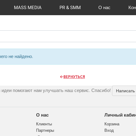
MASS MEDIA
PR & SMM
О нас
Кон
й формат
I Automation
Отзывы
Радио
Видео и видеосъёмка
Сувениры и подарки
Портфолио
Разработка сайтов
Магазины и ТЦ
Вакансии
Вход
Публикации
CMS 1C-B
Шелко
Фото 
O
его не найдено.
ВЕРНУТЬСЯ
 идеи помогают нам улучшать наш сервис. Спасибо!
Написать
О нас
Личный каби
Клиенты
Корзина
Партнеры
Вход