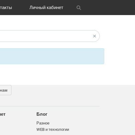
такты
Личный кабинет
itrix
графия
и графика
OH
Новости
Транспорт
CRM Bitrix24
Разное
FAQ
 нам
нет
Блог
Разное
WEB и технологии