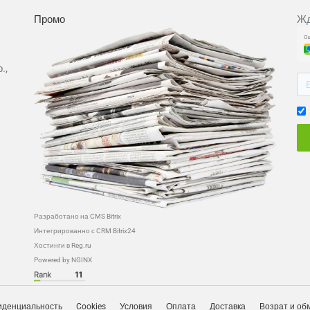
Промо
Жд
.,
Разработано на CMS Bitrix
Интегрированно с CRM Bitrix24
Хостинги в Reg.ru
Powered by NGINX
денциальность
Cookies
Условия
Оплата
Доставка
Возрат и об