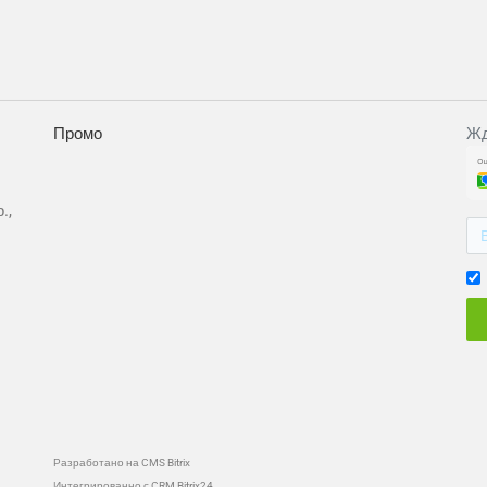
Промо
Жд
.,
Разработано на CMS Bitrix
Интегрированно с CRM Bitrix24