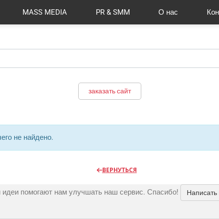
MASS MEDIA
PR & SMM
О нас
Кон
й формат
I Automation
Отзывы
Радио
Видео и видеосъёмка
Сувениры и подарки
Портфолио
Разработка сайтов
Магазины и ТЦ
Вакансии
Вход
Публикации
CMS 1C-B
Шелко
Фото 
O
заказать сайт
его не найдено.
ВЕРНУТЬСЯ
 идеи помогают нам улучшать наш сервис. Спасибо!
Написать