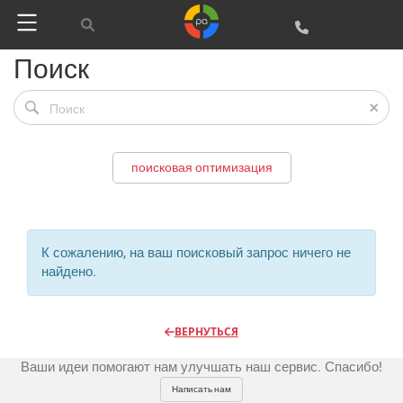
Регистрация
Поиск
Реклама и продвижение
AI Automation
поисковая оптимизация
Разработка сайтов
Цифра и офсет
CMS 1C-Bitrix
Широкий формат
Телевидение
К сожалению, на ваш поисковый запрос ничего не
CRM Bitrix24
Сувениры и подарки
найдено.
Газеты
Шелкография
Аудио и звукозапись
Радио
Разное
Видео и видеосъёмка
ВЕРНУТЬСЯ
Магазины и ТЦ
Клиенты
Фото и графика
Ваши идеи помогают нам улучшать наш сервис. Спасибо!
OOH
Партнеры
Отзывы
Офисы
Написать нам