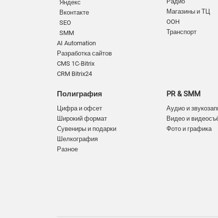
Радио
Яндекс
Магазины и ТЦ
Вконтакте
OOH
SEO
Транспорт
SMM
AI Automation
Разработка сайтов
CMS 1C-Bitrix
CRM Bitrix24
Полиграфия
PR & SMM
Цифра и офсет
Аудио и звукозап
Широкий формат
Видео и видеосъ
Сувениры и подарки
Фото и графика
Шелкография
Разное