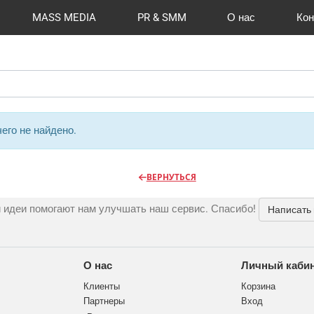
MASS MEDIA
PR & SMM
О нас
Кон
й формат
I Automation
Отзывы
Радио
Видео и видеосъёмка
Сувениры и подарки
Портфолио
Разработка сайтов
Магазины и ТЦ
Вакансии
Вход
Публикации
CMS 1C-B
Шелко
Фото 
O
его не найдено.
ВЕРНУТЬСЯ
 идеи помогают нам улучшать наш сервис. Спасибо!
Написать
О нас
Личный каби
Клиенты
Корзина
Партнеры
Вход