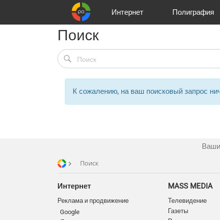
Интернет
Полиграфия
Поиск
Клиенты
Реклама и продвижение
Цифра и офсет
Телевидение
Аудио и звукозапись
Партнеры
Офисы
Корзина
Газеты
Широки
A
К сожалению, на ваш поисковый запрос нич
Ваши
Поиск
Интернет
MASS MEDIA
Реклама и продвижение
Телевидение
Газеты
Google