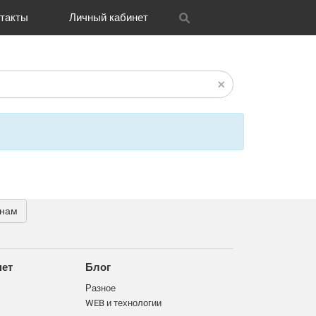
такты
Личный кабинет
itrix
графия
и графика
OH
Новости
Транспорт
CRM Bitrix24
Разное
FAQ
 нам
нет
Блог
Разное
WEB и технологии