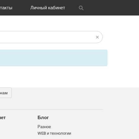
такты
Личный кабинет
itrix
графия
и графика
OH
Новости
Транспорт
CRM Bitrix24
Разное
FAQ
 нам
нет
Блог
Разное
WEB и технологии