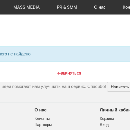
MASS MEDIA
PR & SMM
О нас
Кон
й формат
I Automation
Отзывы
Радио
Видео и видеосъёмка
Сувениры и подарки
Портфолио
Разработка сайтов
Магазины и ТЦ
Вакансии
Вход
Публикации
CMS 1C-B
Шелко
Фото 
O
его не найдено.
ВЕРНУТЬСЯ
 идеи помогают нам улучшать наш сервис. Спасибо!
Написать
О нас
Личный каби
Клиенты
Корзина
Партнеры
Вход