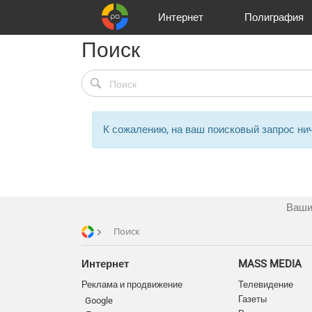
Интернет
Полиграфия
Поиск
Клиенты
Реклама и продвижение
Цифра и офсет
Телевидение
Аудио и звукозапись
Партнеры
Офисы
Корзина
Газеты
Широки
A
К сожалению, на ваш поисковый запрос нич
Ваши
Поиск
Интернет
MASS MEDIA
Реклама и продвижение
Телевидение
Газеты
Google