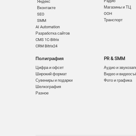
Радио
Яндекс
Магазины и ТЦ
Вконтакте
OOH
SEO
Транспорт
SMM
AI Automation
Разработка сайтов
CMS 1C-Bitrix
CRM Bitrix24
Полиграфия
PR & SMM
Цифра и офсет
Аудио и звукозап
Широкий формат
Видео и видеосъ
Сувениры и подарки
Фото и графика
Шелкография
Разное