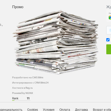
Промо
Жд
.,
Разработано на CMS Bitrix
Интегрированно с CRM Bitrix24
Хостинги в Reg.ru
Powered by NGINX
денциальность
Cookies
Условия
Оплата
Доставка
Возрат и об