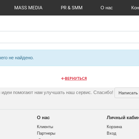
MASS MEDIA
PR & SMM
О нас
Кон
й формат
I Automation
Отзывы
Радио
Видео и видеосъёмка
Сувениры и подарки
Портфолио
Разработка сайтов
Магазины и ТЦ
Вакансии
Вход
Публикации
CMS 1C-B
Шелко
Фото 
O
его не найдено.
ВЕРНУТЬСЯ
 идеи помогают нам улучшать наш сервис. Спасибо!
Написать
О нас
Личный каби
Клиенты
Корзина
Партнеры
Вход