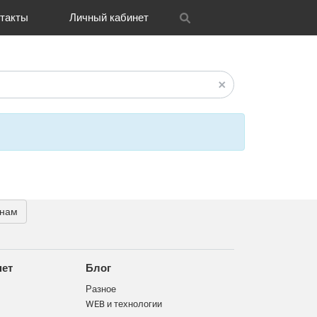
такты
Личный кабинет
itrix
графия
и графика
OH
Новости
Транспорт
CRM Bitrix24
Разное
FAQ
 нам
нет
Блог
Разное
WEB и технологии