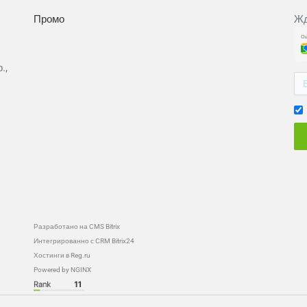
Промо
Жд
.,
Разработано на CMS Bitrix
Интегрированно с CRM Bitrix24
Хостинги в Reg.ru
Powered by NGINX