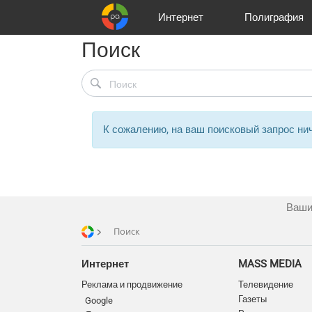
Интернет
Полиграфия
Поиск
Клиенты
Реклама и продвижение
Цифра и офсет
Телевидение
Аудио и звукозапись
Партнеры
Офисы
Корзина
Газеты
Широки
A
К сожалению, на ваш поисковый запрос нич
Ваши
Поиск
Интернет
MASS MEDIA
Реклама и продвижение
Телевидение
Газеты
Google