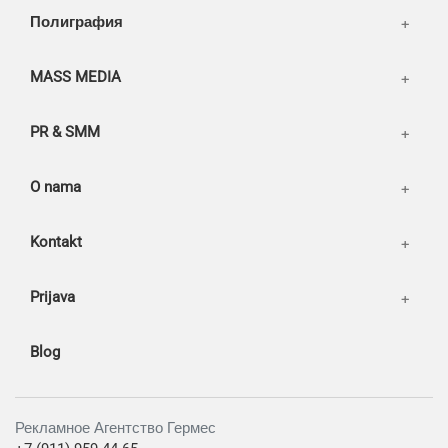
Our works
Полиграфия
MASS MEDIA
PR & SMM
O nama
Kontakt
Prijava
Blog
Рекламное Агентство Гермес