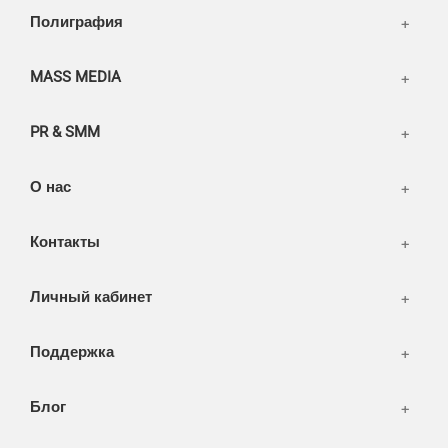
Написать тикет
Полиграфия
FAQ
Информация
Разное
FAQ
MASS MEDIA
WEB и технологии
SEO & PR
PR & SMM
Печать и полиграфия
СМИ и оффлайн реклама
О нас
WEB-development
Контакты
Дизайн
Личный кабинет
Поддержка
Блог