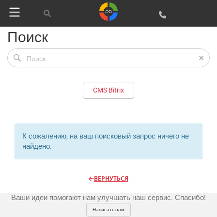
Регистрация
Поиск
Реклама и продвижение
AI Automation
CMS Bitrix
Разработка сайтов
Цифра и офсет
CMS 1C-Bitrix
Широкий формат
Телевидение
К сожалению, на ваш поисковый запрос ничего не
CRM Bitrix24
Сувениры и подарки
найдено.
Газеты
Шелкография
Аудио и звукозапись
Радио
Разное
Видео и видеосъёмка
ВЕРНУТЬСЯ
Магазины и ТЦ
Клиенты
Фото и графика
Ваши идеи помогают нам улучшать наш сервис. Спасибо!
OOH
Партнеры
Отзывы
Офисы
Написать нам