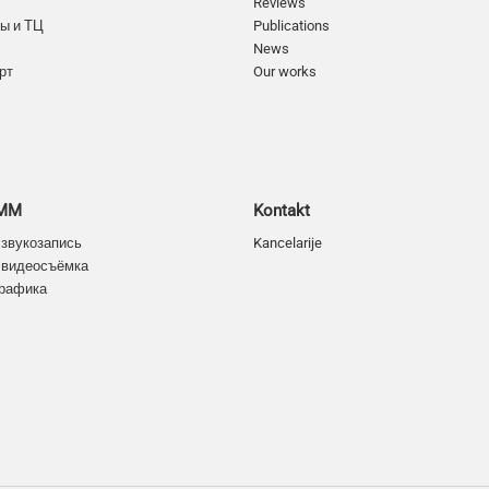
Reviews
ы и ТЦ
Publications
News
рт
Our works
SMM
Kontakt
 звукозапись
Kancelarije
 видеосъёмка
графика