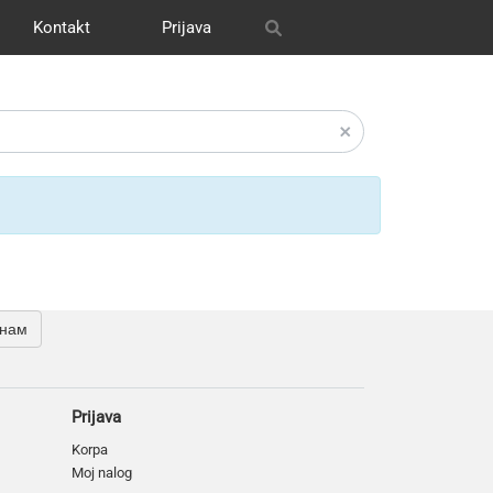
Kontakt
Prijava
itrix
графия
и графика
s
OH
Our works
Транспорт
CRM Bitrix24
Разное
 нам
Prijava
Korpa
Moj nalog