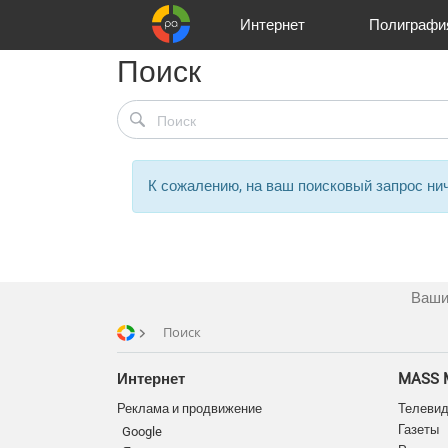
Интернет
Полиграфи
Поиск
Реклама и продвижение
Цифра и офсет
Телевидение
Customers
Аудио и звукозапись
Korpa
Partners
Газеты
Широки
A
К сожалению, на ваш поисковый запрос нич
Ваши
Поиск
Интернет
MASS 
Реклама и продвижение
Телеви
Газеты
Google