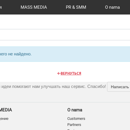
я
MASS MEDIA
PR & SMM
O nama
й формат
I Automation
Kancelarije
Reviews
Радио
Видео и видеосъёмка
Сувениры и подарки
Разработка сайтов
Moj nalog
Магазины и ТЦ
Publications
CMS 1C-B
Шелко
Фото 
New
O
его не найдено.
ВЕРНУТЬСЯ
 идеи помогают нам улучшать наш сервис. Спасибо!
Написать
MEDIA
O nama
дение
Customers
Partners