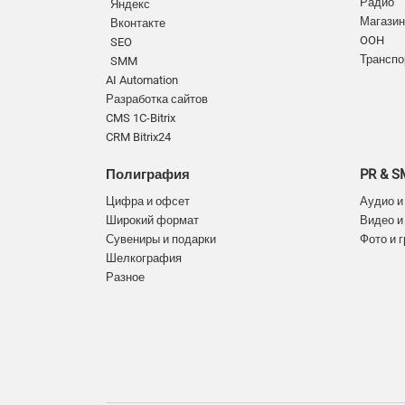
Радио
Яндекс
Магазин
Вконтакте
OOH
SEO
Транспо
SMM
AI Automation
Разработка сайтов
CMS 1C-Bitrix
CRM Bitrix24
Полиграфия
PR & 
Цифра и офсет
Аудио и
Широкий формат
Видео и
Сувениры и подарки
Фото и 
Шелкография
Разное