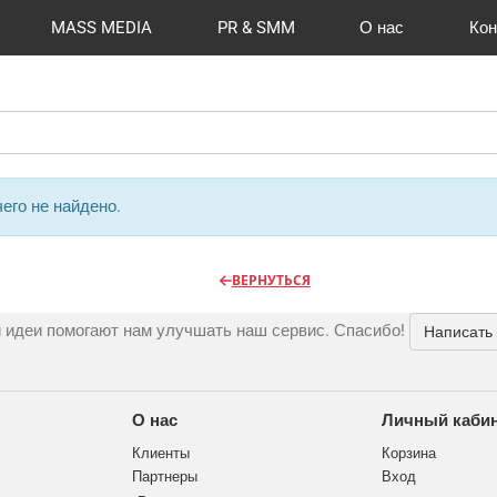
MASS MEDIA
PR & SMM
О нас
Кон
й формат
I Automation
Отзывы
Радио
Видео и видеосъёмка
Сувениры и подарки
Портфолио
Разработка сайтов
Магазины и ТЦ
Вакансии
Вход
Публикации
CMS 1C-B
Шелко
Фото 
O
его не найдено.
ВЕРНУТЬСЯ
 идеи помогают нам улучшать наш сервис. Спасибо!
Написать
О нас
Личный каби
Клиенты
Корзина
Партнеры
Вход