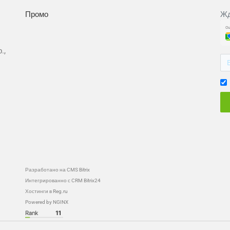
Промо
Жд
.,
Разработано на CMS Bitrix
Интегрированно с CRM Bitrix24
Хостинги в Reg.ru
Powered by NGINX