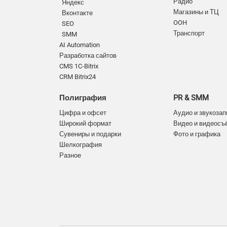
Радио
Яндекс
Магазины и ТЦ
Вконтакте
OOH
SEO
Транспорт
SMM
AI Automation
Разработка сайтов
CMS 1C-Bitrix
CRM Bitrix24
Полиграфия
PR & SMM
Цифра и офсет
Аудио и звукозап
Широкий формат
Видео и видеосъ
Сувениры и подарки
Фото и графика
Шелкография
Разное