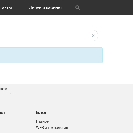
такты
Личный кабинет
itrix
графия
и графика
OH
Новости
Транспорт
CRM Bitrix24
Разное
FAQ
 нам
нет
Блог
Разное
WEB и технологии