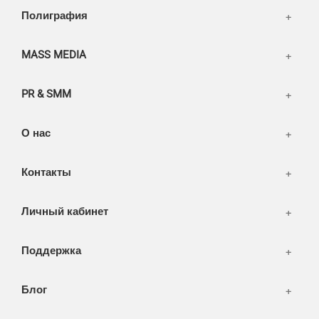
Написать тикет
Полиграфия
FAQ
Информация
Разное
FAQ
MASS MEDIA
WEB и технологии
SEO & PR
PR & SMM
Печать и полиграфия
СМИ и оффлайн реклама
О нас
WEB-development
Контакты
Дизайн
Личный кабинет
Поддержка
Блог