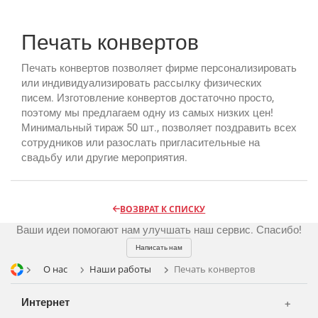
Печать конвертов
Реклама и продвижение
AI Automation
Печать конвертов позволяет фирме персонализировать
или индивидуализировать рассылку физических
Разработка сайтов
Цифра и офсет
писем. Изготовление конвертов достаточно просто,
поэтому мы предлагаем одну из самых низких цен!
CMS 1C-Bitrix
Широкий формат
Минимальный тираж 50 шт., позволяет поздравить всех
Телевидение
CRM Bitrix24
сотрудников или разослать пригласительные на
Сувениры и подарки
свадьбу или другие мероприятия.
Газеты
Шелкография
Аудио и звукозапись
Радио
Разное
Видео и видеосъёмка
Магазины и ТЦ
ВОЗВРАТ К СПИСКУ
Фото и графика
Ваши идеи помогают нам улучшать наш сервис. Спасибо!
OOH
Написать нам
Транспорт
О нас
Наши работы
Печать конвертов
Интернет