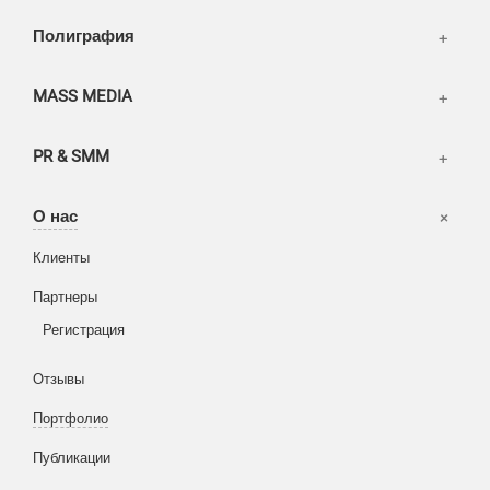
Полиграфия
MASS MEDIA
PR & SMM
Офисы
О нас
Вакансии
Клиенты
Корзина
Партнеры
Вход
Написать тикет
Регистрация
Информация
Отзывы
Разное
FAQ
Портфолио
WEB и технологии
SEO & PR
Публикации
Печать и полиграфия