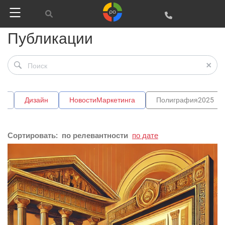
Публикации
ы
Дизайн
НовостиМаркетинга
Полиграфия2025
Сортировать:
по релевантности
по дате
Google
Яндекс
Вконтакте