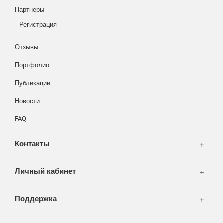
Партнеры
Вход
Написать тикет
Регистрация
Информация
Отзывы
Разное
FAQ
Портфолио
WEB и технологии
SEO & PR
Публикации
Печать и полиграфия
Новости
СМИ и оффлайн реклама
FAQ
WEB-development
Контакты
Дизайн
Личный кабинет
Поддержка