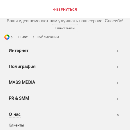
Радио
Разное
Видео и видеосъёмка
ВЕРНУТЬСЯ
Магазины и ТЦ
Фото и графика
Ваши идеи помогают нам улучшать наш сервис. Спасибо!
OOH
Написать нам
Транспорт
О нас
Публикации
Интернет
Полиграфия
MASS MEDIA
PR & SMM
Офисы
О нас
Вакансии
Клиенты
Корзина