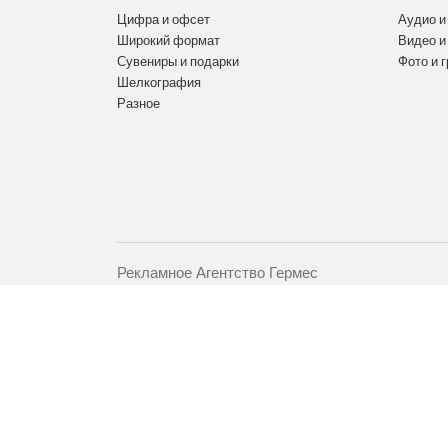
Цифра и офсет
Аудио и
Широкий формат
Видео и
Сувениры и подарки
Фото и 
Шелкография
Разное
Рекламное Агентство Гермес
+7 (911) 959-44-65
info78@ra-germes.ru
192012
Санкт-Петербург
Шлиссельбургский пр
3-7, 3 этаж, левое крыло, офис 9
пн-пт с 10:00 до 18:00; сб-вс выходной