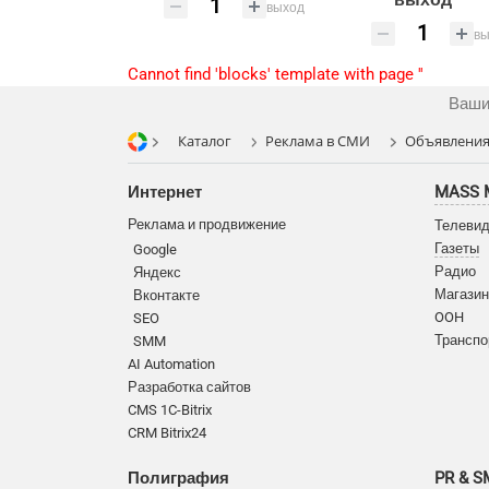
выход
вы
Cannot find 'blocks' template with page ''
Ваши
Каталог
Реклама в СМИ
Объявления 
Интернет
MASS 
Реклама и продвижение
Телеви
Газеты
Google
Радио
Яндекс
Магазин
Вконтакте
OOH
SEO
Транспо
SMM
AI Automation
Разработка сайтов
CMS 1C-Bitrix
CRM Bitrix24
Полиграфия
PR & 