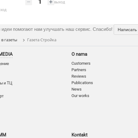
выход
ход
 идеи помогают нам улучшать наш сервис. Спасибо!
Написать
в газеты
Газета Стройка
MEDIA
O nama
Customers
дение
Partners
Reviews
Publications
ы и ТЦ
News
Our works
рт
SMM
Kontakt