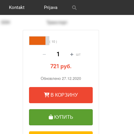
Kontakt
Prijava
itrix
графия
и графика
s
OOH
Our works
CRM Bitrix24
Разное
Транспорт
( 10 )
шт
721 руб.
Обновлено 27.12.2020
В КОРЗИНУ
КУПИТЬ