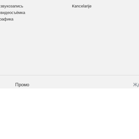
 звукозапись
Kancelarije
 видеосъёмка
графика
Промо
Жд
Разработано на CMS Bitrix
Интегрированно с CRM Bitrix24
Хостинги в Reg.ru
.,
Powered by NGINX