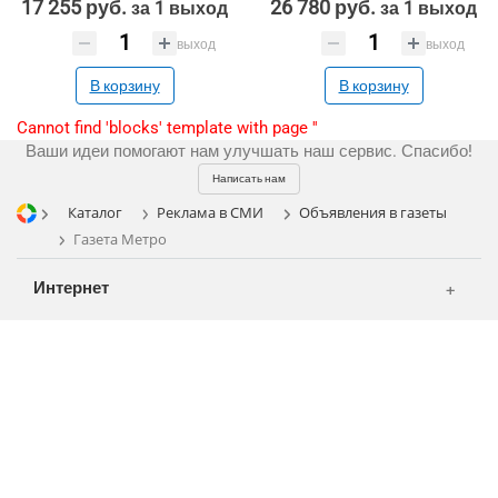
17 255 руб.
26 780 руб.
за 1 выход
за 1 выход
Регистрация
CRM Bitrix24
Сувениры и подарки
выход
выход
Шелкография
В корзину
В корзину
Разное
Cannot find 'blocks' template with page ''
Ваши идеи помогают нам улучшать наш сервис. Спасибо!
Написать нам
Каталог
Реклама в СМИ
Объявления в газеты
Газета Метро
Интернет
Аудио и звукозапись
Полиграфия
Видео и видеосъёмка
Клиенты
Фото и графика
MASS MEDIA
Партнеры
Отзывы
Офисы
Телевидение
Портфолио
Вакансии
Газеты