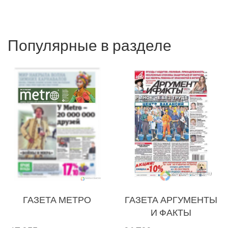
Google
Яндекс
Вконтакте
Популярные в разделе
SEO
SMM
Реклама и продвижение
AI Automation
ГАЗЕТА МЕТРО
ГАЗЕТА АРГУМЕНТЫ
Разработка сайтов
Цифра и офсет
И ФАКТЫ
CMS 1C-Bitrix
Широкий формат