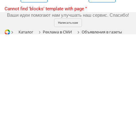
Разное
Cannot find 'blocks' template with page ''
Ваши идеи помогают нам улучшать наш сервис. Спасибо!
Написать нам
Каталог
Реклама в СМИ
Объявления в газеты
Газета Метро
Интернет
Аудио и звукозапись
Полиграфия
Видео и видеосъёмка
Customers
Фото и графика
MASS MEDIA
Partners
Kancelarije
Телевидение
Reviews
Газеты
Publications
Korpa
Радио
News
Moj nalog
Магазины и ТЦ
Our works