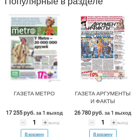
Популярные в разделе
SEO
SMM
Реклама и продвижение
AI Automation
ГАЗЕТА МЕТРО
ГАЗЕТА АРГУМЕНТЫ
Разработка сайтов
Цифра и офсет
И ФАКТЫ
CMS 1C-Bitrix
Широкий формат
17 255 руб.
26 780 руб.
за 1 выход
за 1 выход
CRM Bitrix24
Сувениры и подарки
выход
выход
Шелкография
В корзину
В корзину