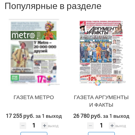
Вконтакте
Популярные в разделе
SEO
SMM
Реклама и продвижение
AI Automation
ГАЗЕТА МЕТРО
ГАЗЕТА АРГУМЕНТЫ
Разработка сайтов
Цифра и офсет
И ФАКТЫ
CMS 1C-Bitrix
Широкий формат
17 255 руб.
26 780 руб.
за 1 выход
за 1 выход
CRM Bitrix24
Сувениры и подарки
выход
выход