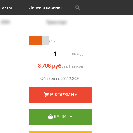
такты
Личный кабинет
itrix
графия
и графика
OOH
Новости
CRM Bitrix24
Разное
Транспорт
FAQ
( 1 )
выход
3 708 руб.
за 1 выход
Обновлено 27.12.2020
В КОРЗИНУ
КУПИТЬ