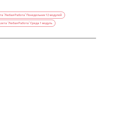
ета "Любая Работа" Понедельник 12 модулей
азета "Любая Работа" Среда 1 модуль