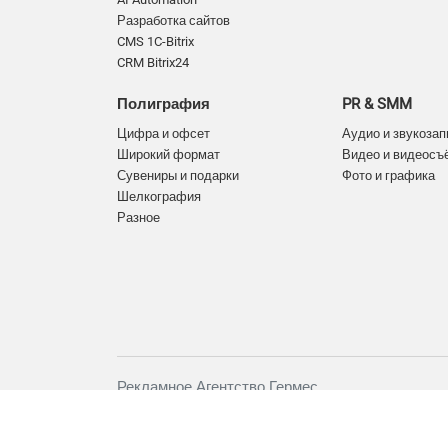
Разработка сайтов
CMS 1C-Bitrix
CRM Bitrix24
Полиграфия
PR & SMM
Цифра и офсет
Аудио и звукозап
Широкий формат
Видео и видеосъ
Сувениры и подарки
Фото и графика
Шелкография
Разное
Рекламное Агентство Гермес
+7 (911) 959-44-65
info78@ra-germes.ru