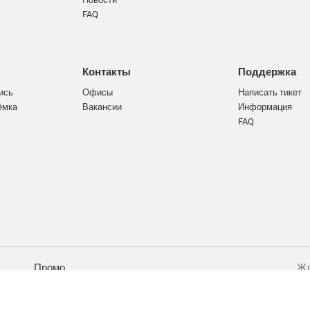
FAQ
Контакты
Поддержка
ись
Офисы
Написать тикет
ёмка
Вакансии
Информация
FAQ
Промо
Жд
Разработано на CMS Bitrix
Интегрированно с CRM Bitrix24