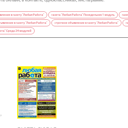
а онлайн, в контакте, одноклассниках, инстаграмме.
вление в газету "Любая Работа"
газета "Любая Работа" Понедельник 1 модуль
газ
ъявление в газету "Любая Работа"
строчное объявление в газету "Любая Работа"
г
ота" Среда 24 модулей