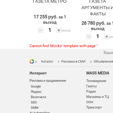
ГАЗЕТА МЕТРО
ГАЗЕТА
АРГУМЕНТЫ 
ФАКТЫ
17 255 руб.
за 1
выход
26 780 руб.
за 
выход
выход
вы
Cannot find 'blocks' template with page ''
Ваши
Каталог
Реклама в СМИ
Объявления 
Интернет
MASS MEDIA
Реклама и продвижение
Телевидение
Газеты
Google
Радио
Яндекс
Магазины и ТЦ
Вконтакте
OOH
SEO
Транспорт
SMM
AI Automation