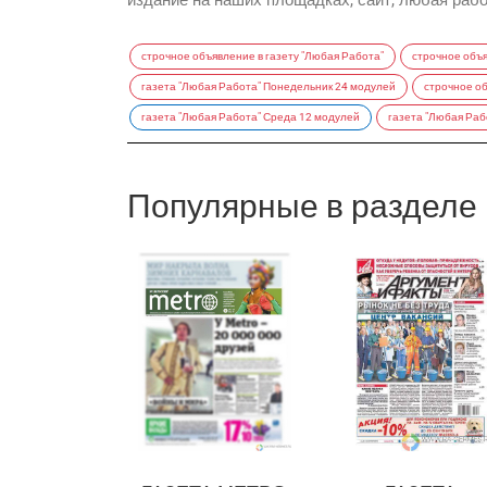
издание на наших площадках, сайт, любая работ
строчное объявление в газету "Любая Работа"
строчное объя
газета "Любая Работа" Понедельник 24 модулей
строчное об
газета "Любая Работа" Среда 12 модулей
газета "Любая Раб
Популярные в разделе