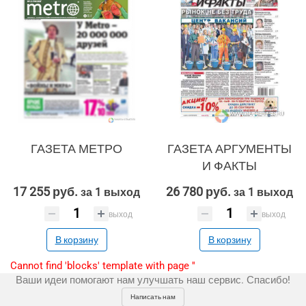
Реклама и продвижение
AI Automation
ГАЗЕТА МЕТРО
ГАЗЕТА АРГУМЕНТЫ
Разработка сайтов
Цифра и офсет
И ФАКТЫ
CMS 1C-Bitrix
Широкий формат
17 255 руб.
26 780 руб.
за 1 выход
за 1 выход
Регистрация
CRM Bitrix24
Сувениры и подарки
выход
выход
Шелкография
В корзину
В корзину
Разное
Cannot find 'blocks' template with page ''
Ваши идеи помогают нам улучшать наш сервис. Спасибо!
Написать нам