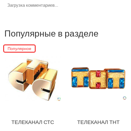
Загрузка комментариев...
Google
Яндекс
Вконтакте
Популярные в разделе
SEO
Популярное
SMM
Реклама и продвижение
AI Automation
ТЕЛЕКАНАЛ СТС
ТЕЛЕКАНАЛ ТНТ
Разработка сайтов
Цифра и офсет