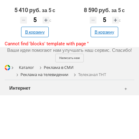
CMS 1C-Bitrix
Широкий формат
5 410 руб.
8 590 руб.
за 5 с
за 5 с
Регистрация
CRM Bitrix24
Сувениры и подарки
с
с
Шелкография
В корзину
В корзину
Разное
Cannot find 'blocks' template with page ''
Ваши идеи помогают нам улучшать наш сервис. Спасибо!
Написать нам
Каталог
Реклама в СМИ
Реклама на телевидении
Телеканал ТНТ
Интернет
Аудио и звукозапись
Полиграфия
Видео и видеосъёмка
Клиенты
Фото и графика
MASS MEDIA
Партнеры
Отзывы
Офисы
Телевидение