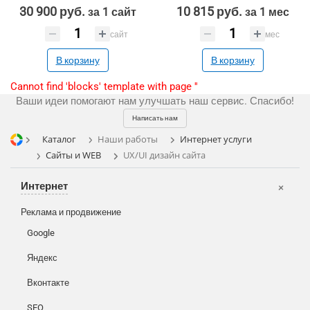
30 900 руб.
10 815 руб.
за 1 сайт
за 1 мес
сайт
мес
В корзину
В корзину
Cannot find 'blocks' template with page ''
Ваши идеи помогают нам улучшать наш сервис. Спасибо!
Написать нам
Каталог
Наши работы
Интернет услуги
Сайты и WEB
UX/UI дизайн сайта
Интернет
Реклама и продвижение
Цифра и офсет
Google
Широкий формат
Яндекс
Телевидение
Сувениры и подарки
Вконтакте
Газеты
Шелкография
Аудио и звукозапись
SEO