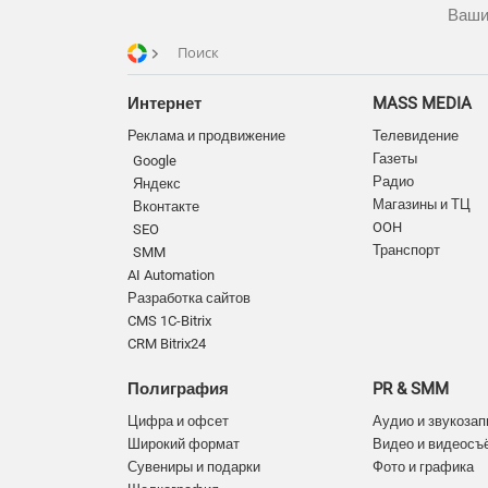
Ваши
Поиск
Интернет
MASS MEDIA
Реклама и продвижение
Телевидение
Газеты
Google
Радио
Яндекс
Магазины и ТЦ
Вконтакте
OOH
SEO
Транспорт
SMM
AI Automation
Разработка сайтов
CMS 1C-Bitrix
CRM Bitrix24
Полиграфия
PR & SMM
Цифра и офсет
Аудио и звукозап
Широкий формат
Видео и видеосъ
Сувениры и подарки
Фото и графика