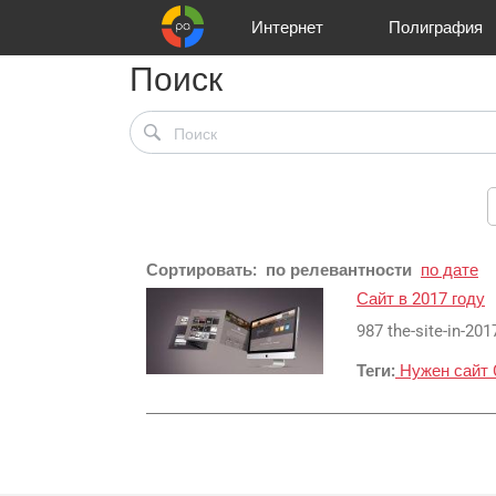
Интернет
Полиграфия
Поиск
Клиенты
Реклама и продвижение
Цифра и офсет
Телевидение
Аудио и звукозапись
Партнеры
Офисы
Корзина
Газеты
Широки
A
Сортировать:
по релевантности
по дате
Сайт в 2017 году
987 the-site-in-201
Теги:
Нужен сайт