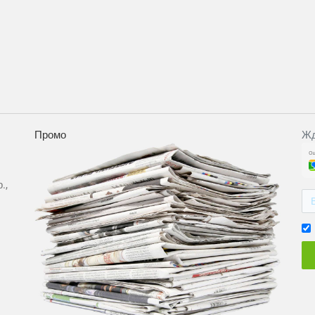
Промо
Жд
.,