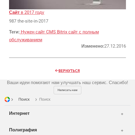
Реклама и продвижение
AI Automation
Сайт
в 2017 году
987 the-site-in-2017
Разработка сайтов
Цифра и офсет
Теги:
Нужен сайт
CMS Bitrix
сайт с полным
CMS 1C-Bitrix
Широкий формат
обслуживанием
Телевидение
CRM Bitrix24
Сувениры и подарки
Изменено:
27.12.2016
Газеты
Шелкография
Аудио и звукозапись
Радио
Разное
Видео и видеосъёмка
ВЕРНУТЬСЯ
Магазины и ТЦ
Клиенты
Фото и графика
Ваши идеи помогают нам улучшать наш сервис. Спасибо!
OOH
Партнеры
Отзывы
Офисы
Написать нам
Транспорт
Поиск
Поиск
Портфолио
Вакансии
Корзина
Публикации
Интернет
Вход
Новости
Написать тикет
Полиграфия
FAQ
Информация