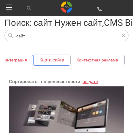
Поиск: сайт Нужен сайт,CMS Bit
Google
Яндекс
Вконтакте
Карта сайта
интеграция
Контекстная реклама
м
SEO
SMM
Сортировать:
по релевантности
по дате
Регистрация