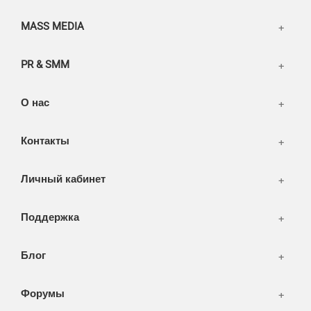
Разное
FAQ
MASS MEDIA
WEB и технологии
SEO & PR
PR & SMM
Печать и полиграфия
СМИ и оффлайн реклама
О нас
WEB-development
Контакты
Дизайн
Личный кабинет
Поддержка
Блог
Форумы