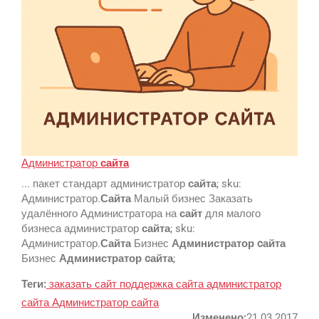
Вконтакте
SEO
SMM
Регистрация
Администратор
сайта
... пакет стандарт администратор
сайта
; sku:
Администратор.
Сайта
Малый бизнес Заказать
удалённого Администратора на
сайт
для малого
Реклама и продвижение
бизнеса администратор
сайта
; sku:
AI Automation
Администратор.
Сайта
Бизнес
Администратор cайта
Бизнес
Администратор cайта
;
Разработка сайтов
Цифра и офсет
Теги:
заказать сайт
поддержка сайта
администратор
CMS 1C-Bitrix
Широкий формат
сайта
Администратор cайта
Телевидение
CRM Bitrix24
Сувениры и подарки
Изменено:
21.03.2017