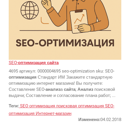
Google
Яндекс
SEO-
оптимизация
сайта
4695 артикул: 0000004695 seo-optimization sku: SEO-
Вконтакте
оптимизация
Стандарт ИМ Закажите стандартную
SEO
оптимизацию интернет магазина! Вы получите:
Составление SEO-
анализ
а
сайта
;
Анализ
поисковой
SMM
выдачи; Составление и согласование плана работ; ...
Теги:
SEO
оптимизация
поисковая оптимизация
SEO-
оптимизация
Интернет-магазин
Изменено:
04.02.2018