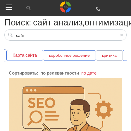
Поиск: сайт анализ,оптимизац
т
Карта сайта
коробочное решение
критика
Сортировать:
по релевантности
по дате