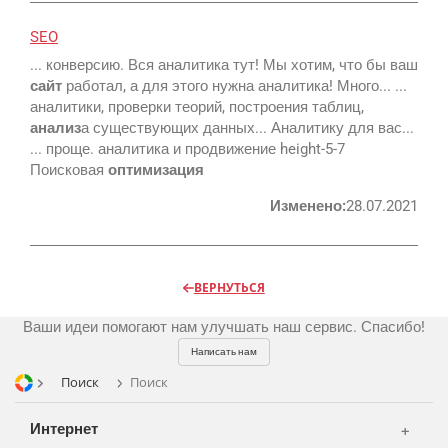
SEO
... конверсию. Вся аналитика тут! Мы хотим, что бы ваш
Реклама и продвижение
сайт
работал, а для этого нужна аналитика! Много... ...
AI Automation
аналитики, проверки теорий, построения таблиц,
анализ
а существующих данных... Аналитику для вас...
Разработка сайтов
Цифра и офсет
... проще. аналитика и продвижение height-5-7
CMS 1C-Bitrix
Поисковая
Широкий формат
оптимизация
Телевидение
CRM Bitrix24
Сувениры и подарки
Изменено:
28.07.2021
Газеты
Шелкография
Аудио и звукозапись
Радио
Разное
Видео и видеосъёмка
ВЕРНУТЬСЯ
Магазины и ТЦ
Customers
Фото и графика
Ваши идеи помогают нам улучшать наш сервис. Спасибо!
OOH
Partners
Kancelarije
Написать нам
Транспорт
Reviews
Поиск
Поиск
Publications
Korpa
Интернет
News
Moj nalog