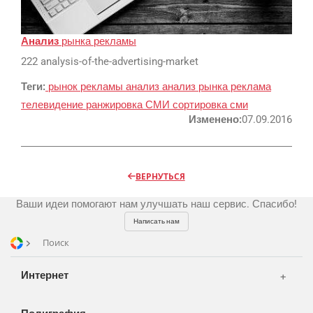
Реклама и продвижение
AI Automation
Анализ
рынка рекламы
222 analysis-of-the-advertising-market
Разработка сайтов
Цифра и офсет
Теги:
рынок рекламы
анализ
анализ рынка
реклама
CMS 1C-Bitrix
Широкий формат
телевидение
ранжировка СМИ
сортировка сми
Телевидение
CRM Bitrix24
Сувениры и подарки
Изменено:
07.09.2016
Газеты
Шелкография
Аудио и звукозапись
Радио
Разное
Видео и видеосъёмка
ВЕРНУТЬСЯ
Магазины и ТЦ
Customers
Фото и графика
Ваши идеи помогают нам улучшать наш сервис. Спасибо!
OOH
Partners
Kancelarije
Написать нам
Транспорт
Reviews
Поиск
Publications
Korpa
Интернет
News
Moj nalog
Our works