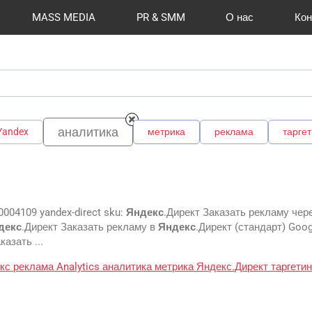
MASS MEDIA
PR & SMM
О нас
Кон
й формат
I Automation
Отзывы
Радио
Видео и видеосъёмка
Сувениры и подарки
Портфолио
Разработка сайтов
Магазины и ТЦ
Вакансии
Вход
Публикации
CMS 1C-B
Шелко
Фото 
O
аналитика
Yandex
метрика
реклама
таргет
0004109 yandex-direct sku:
Яндекс
.Директ Заказать рекламу чер
декс
.Директ Заказать рекламу в
Яндекс
.Директ (стандарт) Goog
казать ...
екс
реклама
Analytics
аналитика
метрика
Яндекс.Директ
таргети