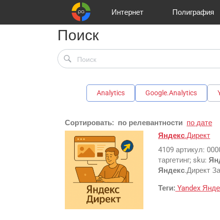
Интернет
Полиграфия
Поиск
Клиенты
Реклама и продвижение
Цифра и офсет
Телевидение
Аудио и звукозапись
Партнеры
Офисы
Корзина
Газеты
Широки
A
Analytics
Google.Analytics
Сортировать:
по релевантности
по дате
Яндекс
.Директ
4109 артикул: 000
таргетинг; sku:
Ян
Яндекс
.Директ За
Теги:
Yandex
Янд