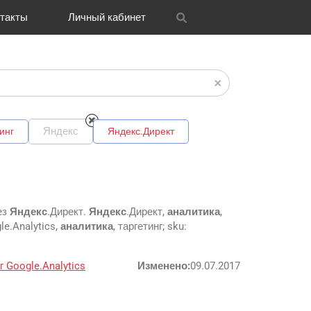
такты
Личный кабинет
itrix
графия
и графика
OH
Новости
Транспорт
CRM Bitrix24
Разное
FAQ
Яндекс
инг
Яндекс.Директ
ез
Яндекс
.Директ.
Яндекс
.Директ,
аналитика
,
le.Analytics,
аналитика
, таргетинг; sku:
нг
Google.Analytics
Изменено:
09.07.2017