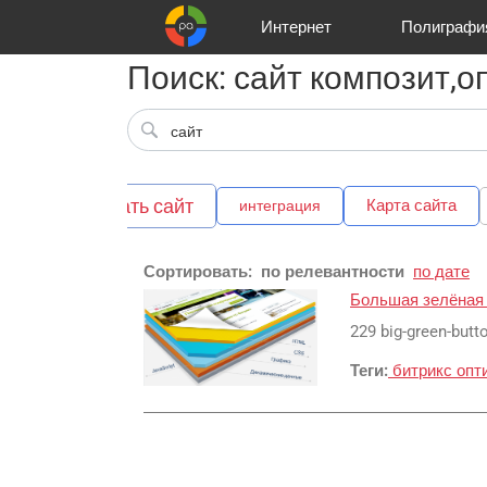
Интернет
Полиграфи
Поиск: сайт композит,
Реклама и продвижение
Цифра и офсет
Телевидение
Customers
Аудио и звукозапись
Korpa
Partners
Газеты
Широки
A
заказать сайт
вка
Карта сайта
интеграция
Сортировать:
по релевантности
по дате
Большая зелёная 
229 big-green-butt
Теги:
битрикс
опт