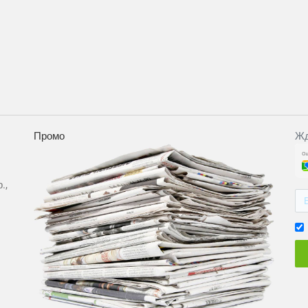
Промо
Жд
.,