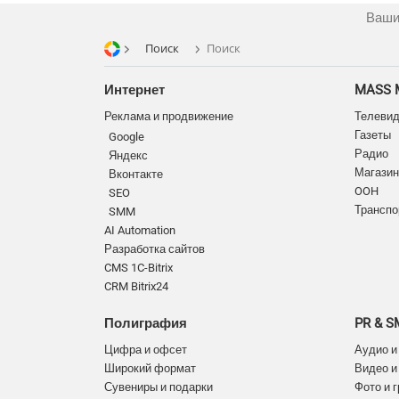
Ваши
Поиск
Поиск
Интернет
MASS 
Реклама и продвижение
Телеви
Газеты
Google
Радио
Яндекс
Магазин
Вконтакте
OOH
SEO
Транспо
SMM
AI Automation
Разработка сайтов
CMS 1C-Bitrix
CRM Bitrix24
Полиграфия
PR & 
Цифра и офсет
Аудио и
Широкий формат
Видео и
Сувениры и подарки
Фото и 