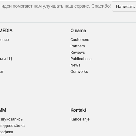
 идеи помогают нам улучшать наш сервис. Спасибо!
Написать
MEDIA
O nama
дение
Customers
Partners
Reviews
ы и ТЦ
Publications
News
рт
Our works
SMM
Kontakt
 звукозапись
Kancelarije
 видеосъёмка
графика