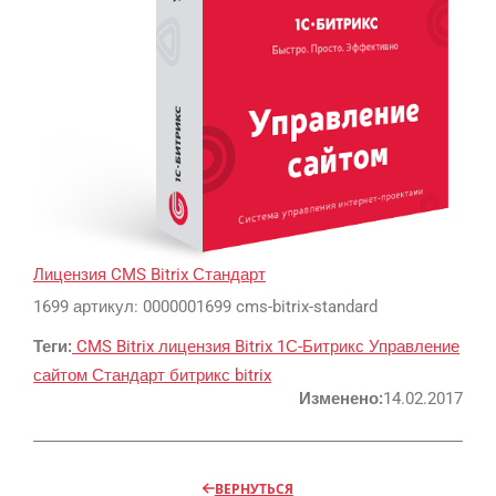
SMM
Регистрация
Реклама и продвижение
AI Automation
Лицензия CMS Bitrix Стандарт
1699 артикул: 0000001699 cms-bitrix-standard
Разработка сайтов
Цифра и офсет
Теги:
CMS Bitrix
лицензия Bitrix
1С-Битрикс
Управление
CMS 1C-Bitrix
Широкий формат
сайтом
Стандарт
битрикс
bitrix
Телевидение
CRM Bitrix24
Сувениры и подарки
Изменено:
14.02.2017
Газеты
Шелкография
Аудио и звукозапись
Радио
Разное
Видео и видеосъёмка
ВЕРНУТЬСЯ