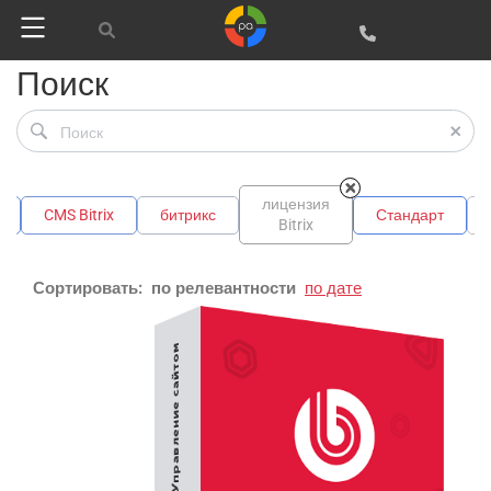
Поиск
лицензия
CMS Bitrix
битрикс
Стандарт
Bitrix
Сортировать:
по релевантности
по дате
Google
Яндекс
Вконтакте
SEO