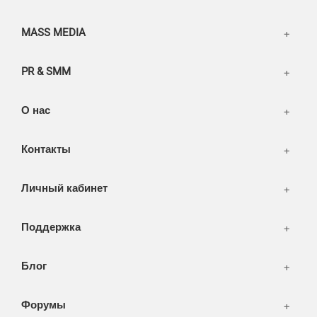
Информация
Разное
FAQ
MASS MEDIA
WEB и технологии
SEO & PR
PR & SMM
Печать и полиграфия
СМИ и оффлайн реклама
О нас
WEB-development
Контакты
Дизайн
Личный кабинет
Поддержка
Блог
Форумы