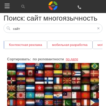
Поиск: сайт многоязычность
Google
Яндекс
Контекстная реклама
мобильная разработка
моби
Вконтакте
SEO
Сортировать:
по релевантности
по дате
SMM
Регистрация