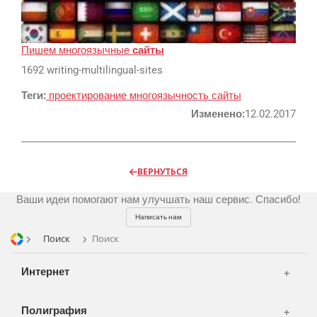
Реклама и продвижение
AI Automation
Пишем многоязычные
сайты
Разработка сайтов
Цифра и офсет
1692 writing-multilingual-sites
CMS 1C-Bitrix
Широкий формат
Теги:
проектирование
многоязычность
сайты
Телевидение
CRM Bitrix24
Сувениры и подарки
Изменено:
12.02.2017
Газеты
Шелкография
Аудио и звукозапись
Радио
Разное
Видео и видеосъёмка
ВЕРНУТЬСЯ
Магазины и ТЦ
Клиенты
Фото и графика
Ваши идеи помогают нам улучшать наш сервис. Спасибо!
OOH
Партнеры
Отзывы
Офисы
Написать нам
Транспорт
Поиск
Поиск
Портфолио
Вакансии
Корзина
Публикации
Интернет
Вход
Новости
Написать тикет
Полиграфия
FAQ