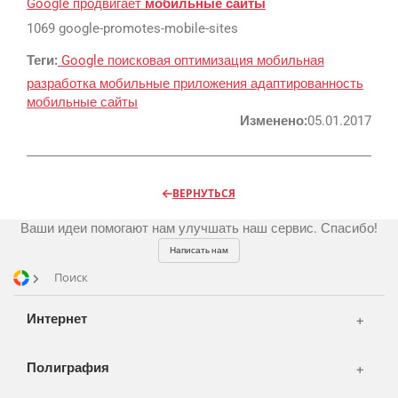
Google продвигает
мобильные сайты
Реклама и продвижение
AI Automation
1069 google-promotes-mobile-sites
Разработка сайтов
Цифра и офсет
Теги:
Google
поисковая оптимизация
мобильная
разработка
мобильные приложения
адаптированность
CMS 1C-Bitrix
Широкий формат
мобильные сайты
Телевидение
CRM Bitrix24
Сувениры и подарки
Изменено:
05.01.2017
Газеты
Шелкография
Аудио и звукозапись
Радио
Разное
Видео и видеосъёмка
ВЕРНУТЬСЯ
Магазины и ТЦ
Customers
Фото и графика
Ваши идеи помогают нам улучшать наш сервис. Спасибо!
OOH
Partners
Kancelarije
Написать нам
Транспорт
Reviews
Поиск
Publications
Korpa
Интернет
News
Moj nalog
Our works
Полиграфия