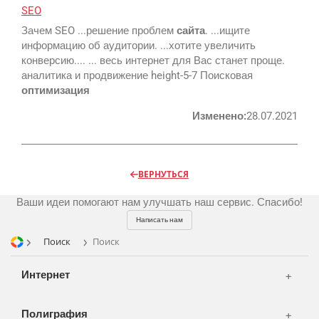
SEO
Реклама и продвижение
Зачем SEO ...решение проблем
сайта
. ...ищите
AI Automation
информацию об аудитории. ...хотите увеличить
конверсию.... ... весь интернет для Вас станет проще.
Разработка сайтов
Цифра и офсет
аналитика и продвижение height-5-7 Поисковая
CMS 1C-Bitrix
оптимизация
Широкий формат
Телевидение
CRM Bitrix24
Сувениры и подарки
Изменено:
28.07.2021
Газеты
Шелкография
Аудио и звукозапись
Радио
Разное
Видео и видеосъёмка
ВЕРНУТЬСЯ
Магазины и ТЦ
Клиенты
Фото и графика
Ваши идеи помогают нам улучшать наш сервис. Спасибо!
OOH
Партнеры
Отзывы
Офисы
Написать нам
Транспорт
Поиск
Поиск
Портфолио
Вакансии
Корзина
Публикации
Интернет
Вход
Новости
Написать тикет
Полиграфия