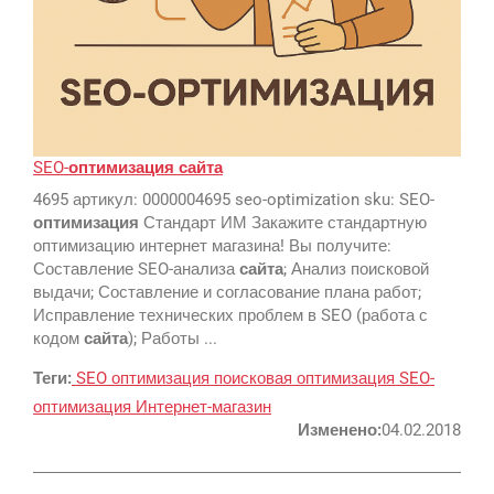
Google
SEO-
оптимизация
сайта
Яндекс
4695 артикул: 0000004695 seo-optimization sku: SEO-
оптимизация
Стандарт ИМ Закажите стандартную
Вконтакте
оптимизацию интернет магазина! Вы получите:
SEO
Составление SEO-анализа
сайта
; Анализ поисковой
выдачи; Составление и согласование плана работ;
SMM
Исправление технических проблем в SEO (работа с
кодом
сайта
); Работы ...
Теги:
SEO
оптимизация
поисковая оптимизация
SEO-
оптимизация
Интернет-магазин
Регистрация
Изменено:
04.02.2018