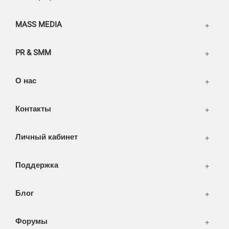
FAQ
Информация
Разное
FAQ
MASS MEDIA
WEB и технологии
SEO & PR
PR & SMM
Печать и полиграфия
СМИ и оффлайн реклама
О нас
WEB-development
Контакты
Дизайн
Личный кабинет
Поддержка
Блог
Форумы