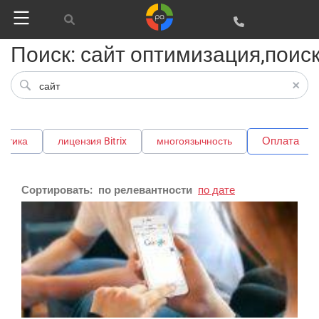
Поиск: сайт оптимизация,поис
Оплата
ритика
лицензия Bitrix
многоязычность
Сортировать:
по релевантности
по дате