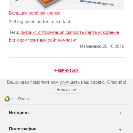
Реклама и продвижение
AI Automation
Большая зелёная кнопка
229 big-green-button-make-fast
Разработка сайтов
Цифра и офсет
Теги:
битрикс
оптимизация
скорость сайта
ускорение
CMS 1C-Bitrix
Широкий формат
bitrix
композитный сайт
композит
Телевидение
CRM Bitrix24
Сувениры и подарки
Изменено:
28.10.2016
Газеты
Шелкография
Аудио и звукозапись
Радио
Разное
Видео и видеосъёмка
ВЕРНУТЬСЯ
Магазины и ТЦ
Клиенты
Фото и графика
Ваши идеи помогают нам улучшать наш сервис. Спасибо!
OOH
Партнеры
Отзывы
Офисы
Написать нам
Транспорт
Поиск
Портфолио
Вакансии
Корзина
Публикации
Интернет
Вход
Новости
Написать тикет
Полиграфия
FAQ