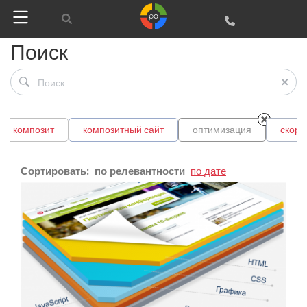
Поиск
Google
Яндекс
композит
композитный сайт
оптимизация
скоро
Вконтакте
SEO
Сортировать:
по релевантности
по дате
SMM
Регистрация