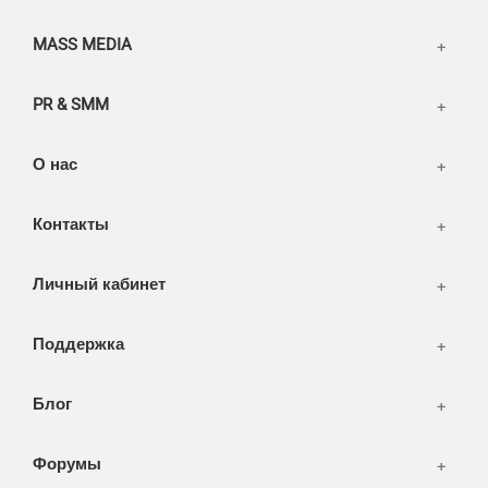
Информация
Разное
FAQ
MASS MEDIA
WEB и технологии
SEO & PR
PR & SMM
Печать и полиграфия
СМИ и оффлайн реклама
О нас
WEB-development
Контакты
Дизайн
Личный кабинет
Поддержка
Блог
Форумы