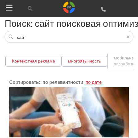
Поиск: сайт поисковая оптими
Google
Яндекс
Вконтакте
мобильная
Контекстная реклама
многоязычность
разработка
SEO
SMM
Сортировать:
по релевантности
по дате