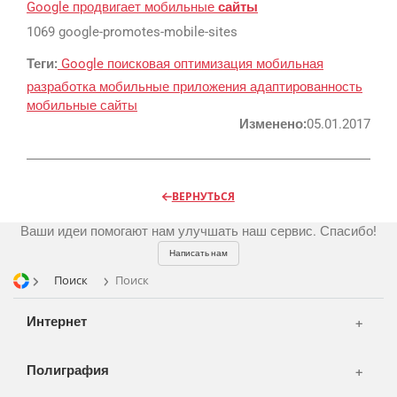
Google продвигает мобильные
сайты
Реклама и продвижение
AI Automation
1069 google-promotes-mobile-sites
Разработка сайтов
Цифра и офсет
Теги:
Google
поисковая оптимизация
мобильная
разработка
мобильные приложения
адаптированность
CMS 1C-Bitrix
Широкий формат
мобильные сайты
Телевидение
CRM Bitrix24
Сувениры и подарки
Изменено:
05.01.2017
Газеты
Шелкография
Аудио и звукозапись
Радио
Разное
Видео и видеосъёмка
ВЕРНУТЬСЯ
Магазины и ТЦ
Customers
Фото и графика
Ваши идеи помогают нам улучшать наш сервис. Спасибо!
OOH
Partners
Kancelarije
Написать нам
Транспорт
Reviews
Поиск
Поиск
Publications
Korpa
Интернет
News
Moj nalog
Our works
Полиграфия