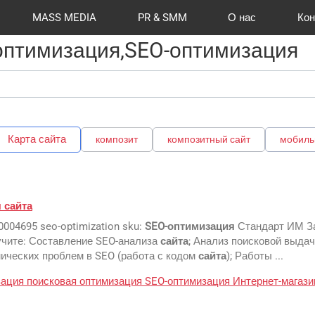
MASS MEDIA
PR & SMM
О нас
Кон
 оптимизация,SEO-оптимизация
й формат
I Automation
Отзывы
Радио
Видео и видеосъёмка
Сувениры и подарки
Портфолио
Разработка сайтов
Магазины и ТЦ
Вакансии
Вход
Публикации
CMS 1C-B
Шелко
Фото 
O
Карта сайта
композит
композитный сайт
мобиль
я
сайта
0004695 seo-optimization sku:
SEO-оптимизация
Стандарт ИМ За
учите: Составление SEO-анализа
сайта
; Анализ поисковой выдач
ических проблем в SEO (работа с кодом
сайта
); Работы ...
зация
поисковая оптимизация
SEO-оптимизация
Интернет-магази