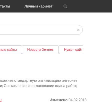
такты
Личный кабинет
itrix
графия
и графика
OH
Новости
Транспорт
CRM Bitrix24
Разное
FAQ
ные сайты
Новости Germes
Нужен сайт
общество
кажите стандартную оптимизацию интернет
и; Составление и согласование плана работ;
н
Изменено:
04.02.2018