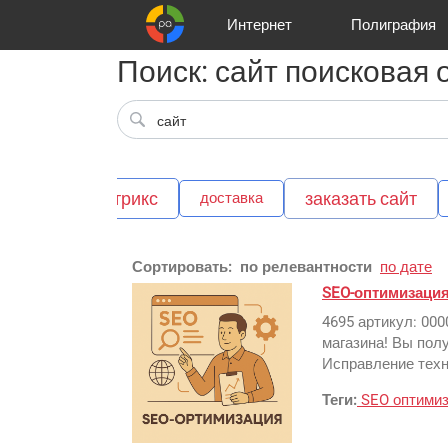
Интернет
Полиграфия
Поиск: сайт поисковая
Клиенты
Реклама и продвижение
Цифра и офсет
Телевидение
Аудио и звукозапись
Партнеры
Офисы
Корзина
Газеты
Широки
A
битрикс
заказать сайт
доставка
алитика
Сортировать:
по релевантности
по дате
SEO-оптимизаци
4695 артикул: 000
магазина! Вы пол
Исправление техн
Теги:
SEO
оптими