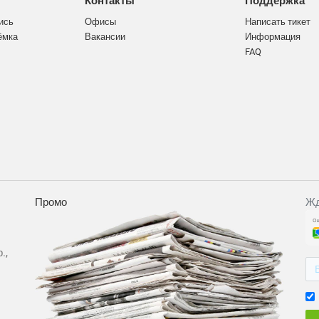
Контакты
Поддержка
ись
Офисы
Написать тикет
ёмка
Вакансии
Информация
FAQ
Промо
Жд
.,